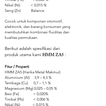
Nikel (Ni) < 0,015 %
Seng (Zn) Balance
Cocok untuk komponen otomotif,
elektronik, dan barang konsumen yang
membutuhkan kombinasi fluiditas dan
kualitas permukaan.
Berikut adalah spesifikasi dari
HMM ZA5
produk utama kami
:
Fitur / Properti
HMM ZA5 (Harika Metal Makmur)
Aluminium (Al) 3,9 – 4,3 %
Tembaga (Cu) 0,7 – 1,1 %
Magnesium (Mg) 0,025 – 0,05 %
Besi (Fe) < 0,020%
Timbal (Pb) < 0,006 %
Nikel (Ni) < 0,015 %