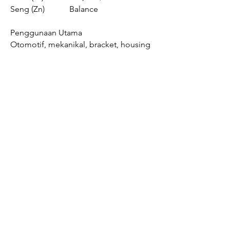
Seng (Zn) Balance
Penggunaan Utama
Otomotif, mekanikal, bracket, housing
Produk lain kami adalah aluminium
ingot seperti offgrade HD2, Balokan
aluminium dengan kadar AL > 98%, dll.
Contact Us:
E-Mail :
harikametal17@gmail.com
Phone :
+6289-69800198